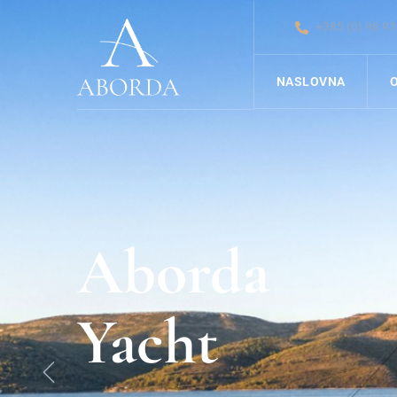
+385 (0) 98 9
NASLOVNA
Dašak
Mora