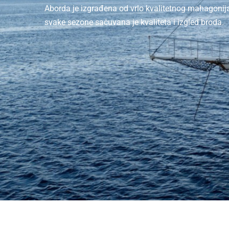
Zasigurno će vas obogatiti za jedno potpuno novo
Hrvatske i njenih kulinarskih delicija.