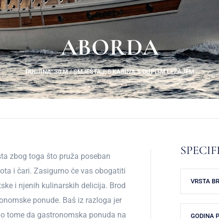
ABORDA
DULJINA: 30 M / SMJEŠTAJ: 8 KABINA S DUPLIM LEŽAJEM
SPECIF
ista zbog toga što pruža poseban
ota i čari. Zasigurno će vas obogatiti
VRSTA B
e i njenih kulinarskih delicija. Brod
onomske ponude. Baš iz razloga jer
i smo tome da gastronomska ponuda na
GODINA 