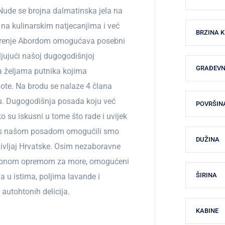
Nude se brojna dalmatinska jela na
na kulinarskim natjecanjima i već
BRZINA 
tarenje Abordom omogućava posebni
ljujući našoj dugogodišnjoj
GRAĐEVN
a željama putnika kojima
ote. Na brodu se nalaze 4 člana
u. Dugogodišnja posada koju već
POVRŠIN
o su iskusni u tome što rade i uvijek
no s našom posadom omogućili smo
DUŽINA
ivljaj Hrvatske. Osim nezaboravne
rebnom opremom za more, omogućeni
ŠIRINA
a u istima, poljima lavande i
autohtonih delicija.
KABINE