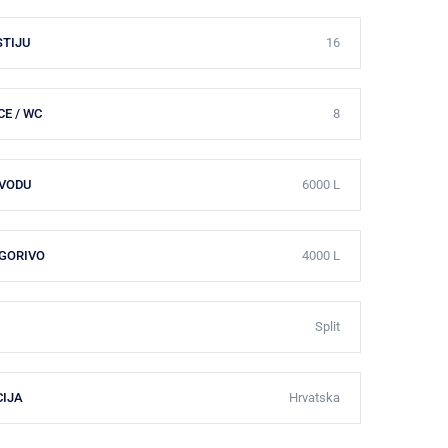
STIJU
16
E / WC
8
 VODU
6000 L
 GORIVO
4000 L
Split
CIJA
Hrvatska