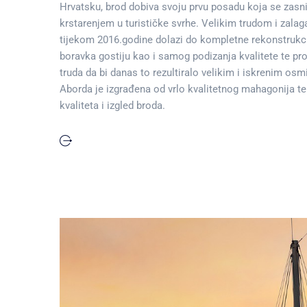
Hrvatsku, brod dobiva svoju prvu posadu koja se zasniv
krstarenjem u turističke svrhe. Velikim trudom i zala
tijekom 2016.godine dolazi do kompletne rekonstrukci
boravka gostiju kao i samog podizanja kvalitete te p
truda da bi danas to rezultiralo velikim i iskrenim os
Aborda je izgrađena od vrlo kvalitetnog mahagonija 
kvaliteta i izgled broda.