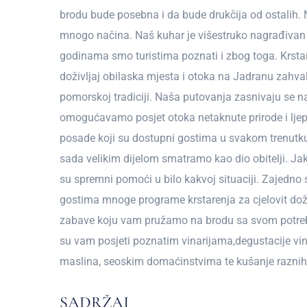
brodu bude posebna i da bude drukčija od ostalih. 
mnogo načina. Naš kuhar je višestruko nagrađivan 
godinama smo turistima poznati i zbog toga. Krs
doživljaj obilaska mjesta i otoka na Jadranu zahva
pomorskoj tradiciji. Naša putovanja zasnivaju se n
omogućavamo posjet otoka netaknute prirode i ljep
posade koji su dostupni gostima u svakom trenutk
sada velikim dijelom smatramo kao dio obitelji. Jak
su spremni pomoći u bilo kakvoj situaciji. Zajed
gostima mnoge programe krstarenja za cjelovit dož
zabave koju vam pružamo na brodu sa svom pot
su vam posjeti poznatim vinarijama,degustacije vin
maslina, seoskim domaćinstvima te kušanje raznih 
SADRŽAJ