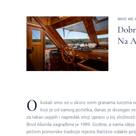
WHO WE 
Dobr
Na A
O
kušali smo se u skoro svim granama turizma no
koji je od samog početka, danas je dosegao vel
za takav uspjeh i napredak stoji upravo u toj složnosti
Brod Aborda sagrađena je 1989. Godine, a sama ideja o
pričom pomorske tradicije mjesta Račišće odakle potj