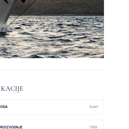
IKACIJE
RODA
Gulet
PROIZVODNJE
1989.