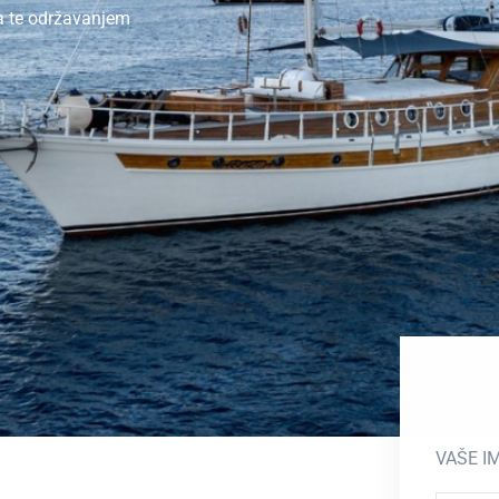
 iskustvo upoznavanja
VAŠE I