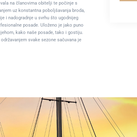
ala na članovima obitelji te počinje s
ganjem uz konstantna poboljšavanja broda,
je i nadogradnje u svrhu što ugodnijeg
rofesionalne posade. Uloženo je jako puno
mijehom, kako naše posade, tako i gostiju.
te održavanjem svake sezone sačuvana je