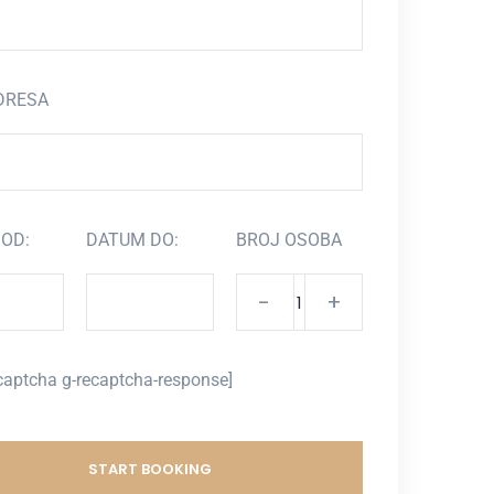
DRESA
OD:
DATUM DO:
BROJ OSOBA
-
+
captcha g-recaptcha-response]
START BOOKING